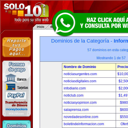
Dominios de la Categoría -
Infor
57 dominios en esta categ
Mostrando 1 de 57
Nombre de Dominio
Precio
noticiasurgentes.com
$10,0
noticiasdigitales.com
$2,50
infodiario.com
$2,00
noticlub.com
$1,49
noticiasyopinion.com
$980
salaprensa.com
$600
novedadesonline.com
$550
boletindeinformacion.com
Ofer