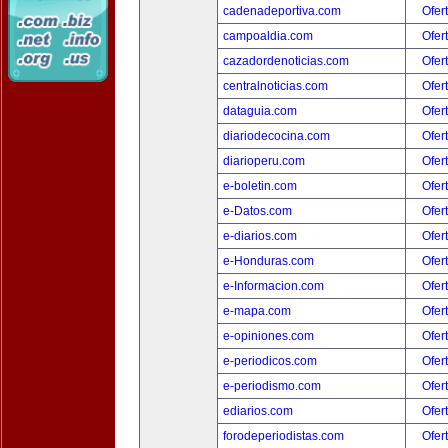
cadenadeportiva.com
Ofer
campoaldia.com
Ofer
cazadordenoticias.com
Ofer
centralnoticias.com
Ofer
dataguia.com
Ofer
diariodecocina.com
Ofer
diarioperu.com
Ofer
e-boletin.com
Ofer
e-Datos.com
Ofer
e-diarios.com
Ofer
e-Honduras.com
Ofer
e-Informacion.com
Ofer
e-mapa.com
Ofer
e-opiniones.com
Ofer
e-periodicos.com
Ofer
e-periodismo.com
Ofer
ediarios.com
Ofer
forodeperiodistas.com
Ofer