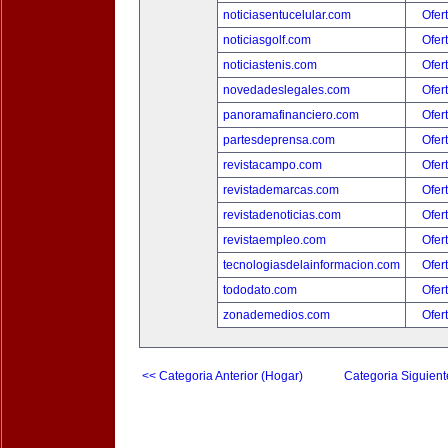
noticiasentucelular.com
Ofer
noticiasgolf.com
Ofer
noticiastenis.com
Ofer
novedadeslegales.com
Ofer
panoramafinanciero.com
Ofer
partesdeprensa.com
Ofer
revistacampo.com
Ofer
revistademarcas.com
Ofer
revistadenoticias.com
Ofer
revistaempleo.com
Ofer
tecnologiasdelainformacion.com
Ofer
tododato.com
Ofer
zonademedios.com
Ofer
<< Categoria Anterior (Hogar)
Categoria Siguient