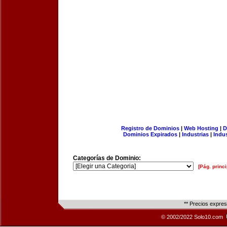
Registro de Dominios
|
Web Hosting
|
D
Dominios Expirados
|
Industrias
|
Indu
Categorías de Dominio:
[Pág. princi
** Precios expre
© 2002/2022 Solo10.com