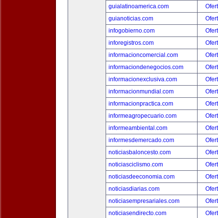
guialatinoamerica.com
Ofer
guianoticias.com
Ofer
infogobierno.com
Ofer
inforegistros.com
Ofer
informacioncomercial.com
Ofer
informaciondenegocios.com
Ofer
informacionexclusiva.com
Ofer
informacionmundial.com
Ofer
informacionpractica.com
Ofer
informeagropecuario.com
Ofer
informeambiental.com
Ofer
informesdemercado.com
Ofer
noticiasbaloncesto.com
Ofer
noticiasciclismo.com
Ofer
noticiasdeeconomia.com
Ofer
noticiasdiarias.com
Ofer
noticiasempresariales.com
Ofer
noticiasendirecto.com
Ofer