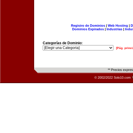
Registro de Dominios
|
Web Hosting
|
D
Dominios Expirados
|
Industrias
|
Indu
Categorías de Dominio:
[Pág. princi
** Precios expre
© 2002/2022 Solo10.com