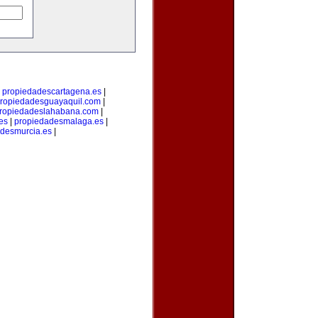
|
propiedadescartagena.es
|
ropiedadesguayaquil.com
|
ropiedadeslahabana.com
|
es
|
propiedadesmalaga.es
|
desmurcia.es
|