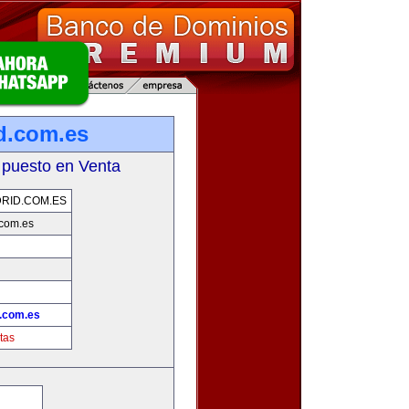
d.com.es
 puesto en Venta
RID.COM.ES
com.es
.com.es
tas