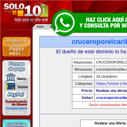
cruceroporelcar
El dueño de este dominio lo ha
Mayusculas:
CRUCEROPORELC
Minusculas:
cruceroporelcaribe
Longitud:
18 caracteres
Categorias:
Viajes,Turismo y H
Precio:
Realizar una oferta
Visitar!
cruceroporelcarib
Serán consideradas ofer
Realizar una Oferta