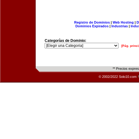
Registro de Dominios
|
Web Hosting
|
D
Dominios Expirados
|
Industrias
|
Indu
Categorías de Dominio:
[Pág. princi
** Precios expre
© 2002/2022 Solo10.com