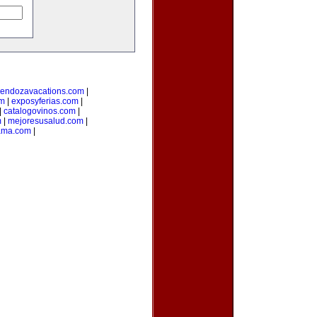
endozavacations.com
|
om
|
exposyferias.com
|
|
catalogovinos.com
|
m
|
mejoresusalud.com
|
ama.com
|