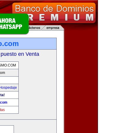
o.com
 puesto en Venta
SMO.COM
com
 Hospedaje
ta!
.com
tas