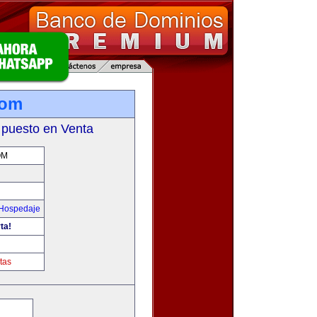
com
 puesto en Venta
OM
 Hospedaje
ta!
tas