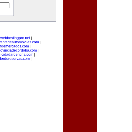
|
webhostingpro.net
|
ventadeautomoviles.com
|
ondemercados.com
|
rovinciadecordoba.com
|
licidadargentina.com
|
tordereservas.com
|