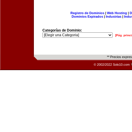
Registro de Dominios
|
Web Hosting
|
D
Dominios Expirados
|
Industrias
|
Indu
Categorías de Dominio:
[Pág. princi
** Precios expre
© 2002/2022 Solo10.com