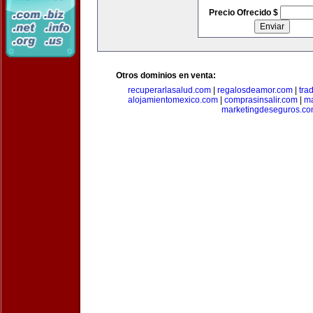
Precio Ofrecido $
Otros dominios en venta:
recuperarlasalud.com
|
regalosdeamor.com
|
tra
alojamientomexico.com
|
comprasinsalir.com
|
ma
marketingdeseguros.c