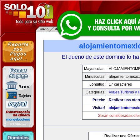
alojamientomexi
El dueño de este dominio lo ha
Mayusculas:
ALOJAMIENTOME
Minusculas:
alojamientomexic
Longitud:
17 caracteres
Categorias:
Viajes,Turismo y 
Precio:
Realizar una ofer
Visitar!
alojamientomexi
Serán consideradas ofer
Realizar una Oferta