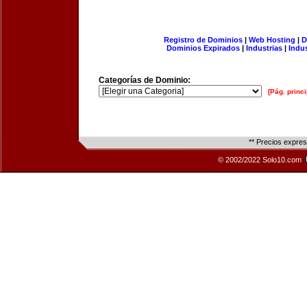
Registro de Dominios
|
Web Hosting
|
D
Dominios Expirados
|
Industrias
|
Indu
Categorías de Dominio:
[Pág. princi
** Precios expre
© 2002/2022 Solo10.com