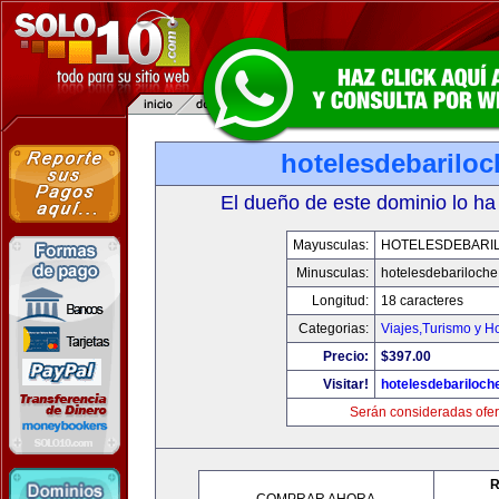
hotelesdebarilo
El dueño de este dominio lo ha
Mayusculas:
HOTELESDEBARI
Minusculas:
hotelesdebariloch
Longitud:
18 caracteres
Categorias:
Viajes,Turismo y H
Precio:
$397.00
Visitar!
hotelesdebariloch
Serán consideradas ofer
R