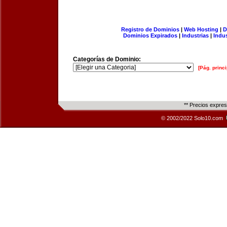
Registro de Dominios
|
Web Hosting
|
D
Dominios Expirados
|
Industrias
|
Indu
Categorías de Dominio:
[Pág. princi
** Precios expre
© 2002/2022 Solo10.com