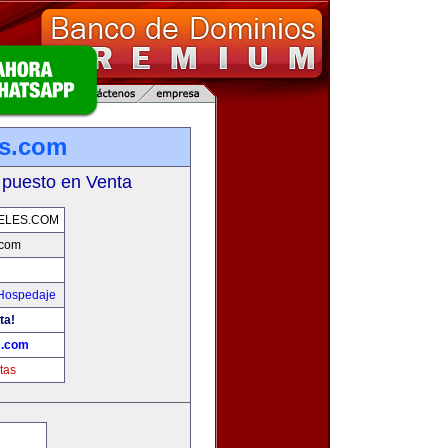
es.com
 puesto en Venta
ELES.COM
.com
 Hospedaje
ta!
s.com
tas