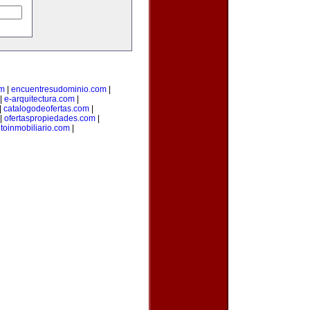
om
|
encuentresudominio.com
|
|
e-arquitectura.com
|
|
catalogodeofertas.com
|
|
ofertaspropiedades.com
|
oinmobiliario.com
|