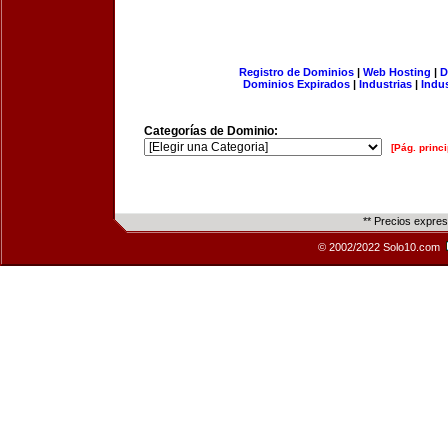
Registro de Dominios
|
Web Hosting
|
D
Dominios Expirados
|
Industrias
|
Indu
Categorías de Dominio:
[Pág. princi
** Precios expre
© 2002/2022 Solo10.com