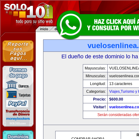
vuelosenlinea
El dueño de este dominio lo ha
Mayusculas:
VUELOSENLINE
Minusculas:
vuelosenlinea.c
Longitud:
13 caracteres
Categorias:
Viajes,Turismo y
Precio:
$600.00
Visitar!
vuelosenlinea.c
Serán consideradas ofer
R