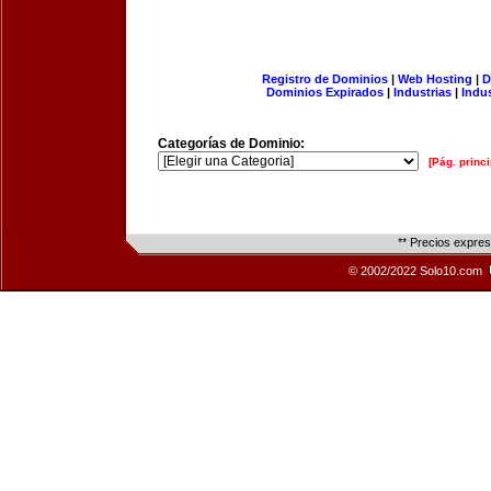
Registro de Dominios
|
Web Hosting
|
D
Dominios Expirados
|
Industrias
|
Indu
Categorías de Dominio:
[Pág. princi
** Precios expre
© 2002/2022 Solo10.com