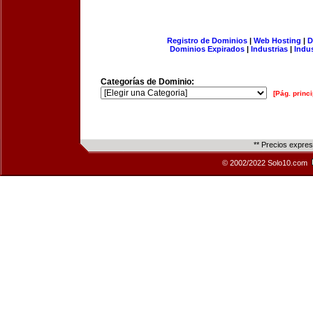
Registro de Dominios
|
Web Hosting
|
D
Dominios Expirados
|
Industrias
|
Indu
Categorías de Dominio:
[Pág. princi
** Precios expre
© 2002/2022 Solo10.com