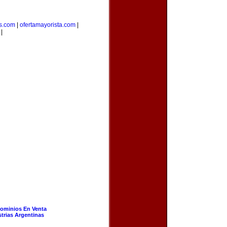
s.com
|
ofertamayorista.com
|
|
ominios En Venta
strias Argentinas