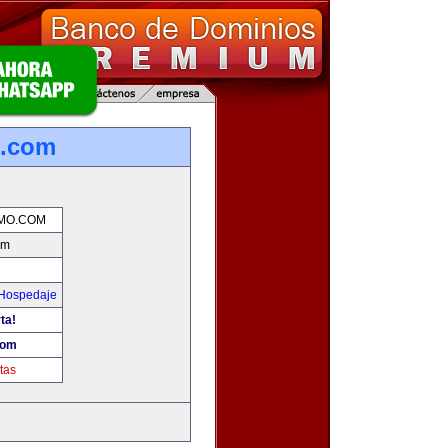
o.com
MO.COM
om
 Hospedaje
ta!
com
tas