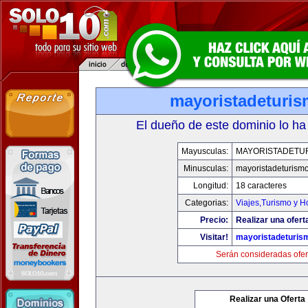
mayoristadeturi
El dueño de este dominio lo ha
Mayusculas:
MAYORISTADETU
Minusculas:
mayoristadeturism
Longitud:
18 caracteres
Categorias:
Viajes,Turismo y 
Precio:
Realizar una ofert
Visitar!
mayoristadeturis
Serán consideradas ofer
Realizar una Oferta