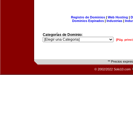
Registro de Dominios
|
Web Hosting
|
D
Dominios Expirados
|
Industrias
|
Indu
Categorías de Dominio:
[Pág. princi
** Precios expre
© 2002/2022 Solo10.com