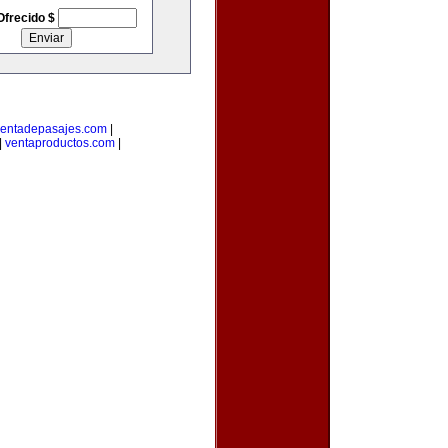
Ofrecido $
entadepasajes.com
|
|
ventaproductos.com
|