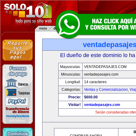
ventadepasaje
El dueño de este dominio lo ha
Mayusculas:
VENTADEPASAJES.COM
Minusculas:
ventadepasajes.com
Longitud:
14 caracteres
Categorias:
Ventas y Comercializacion
,
Via
Precio:
$600.00
Visitar!
ventadepasajes.com
Serán consideradas ofer
R