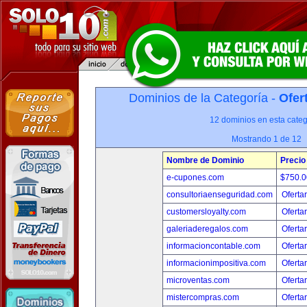
Dominios de la Categoría -
Ofer
12 dominios en esta categ
Mostrando 1 de 12
Nombre de Dominio
Precio
e-cupones.com
$750.
consultoriaenseguridad.com
Oferta
customersloyalty.com
Oferta
galeriaderegalos.com
Oferta
informacioncontable.com
Oferta
informacionimpositiva.com
Oferta
microventas.com
Oferta
mistercompras.com
Oferta