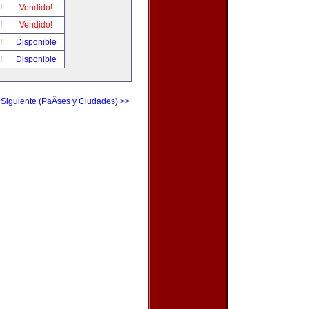
r!
Vendido!
r!
Vendido!
r!
Disponible
r!
Disponible
 Siguiente (PaÃ­ses y Ciudades) >>